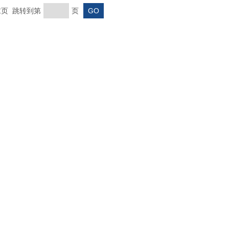
 末页 跳转到第
页